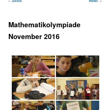
Beitragsnavigation
←
Zurück
Weiter
→
Mathematikolympiade
November 2016