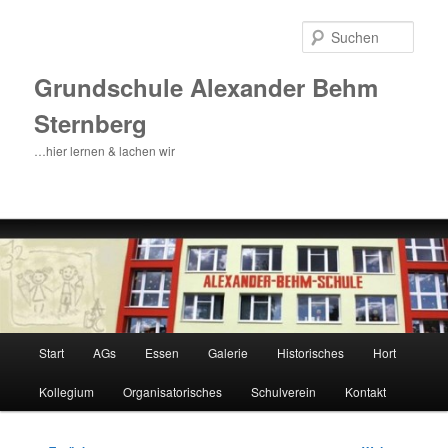
Zum
Inhalt
Such
wechseln
Grundschule Alexander Behm
Sternberg
…hier lernen & lachen wir
Hauptmenü
Start
AGs
Essen
Galerie
Historisches
Hort
Kollegium
Organisatorisches
Schulverein
Kontakt