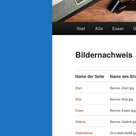
Hauptmenü
Start
AGs
Essen
G
Bildernachweis
Name der Seite
Name des Bil
Start
Banner-Start.jpg
AGs
Banner-AGs.jpg
Essen
Banner-Essen.jpg
Galerie
Banner-Galerie.jp
Historisches
GrundschuleAB.jp