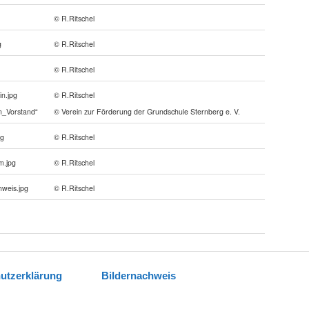
© R.Ritschel
g
© R.Ritschel
© R.Ritschel
n.jpg
© R.Ritschel
in_Vorstand“
© Verein zur Förderung der Grundschule Sternberg e. V.
pg
© R.Ritschel
m.jpg
© R.Ritschel
hweis.jpg
© R.Ritschel
utzerklärung
Bildernachweis