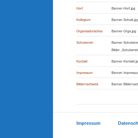
Hort
Banner-Hort.jpg
Kollegium
Banner-Schule.jp
Organisatorisches
Banner-Orga.jpg
Schulverein
Banner-Schulverei
Bilder „Schulvere
Kontakt
Banner-Kontakt.j
Impressum
Banner-Impressu
Bildernachweis
Banner-Bildernac
Impressum
Datensch