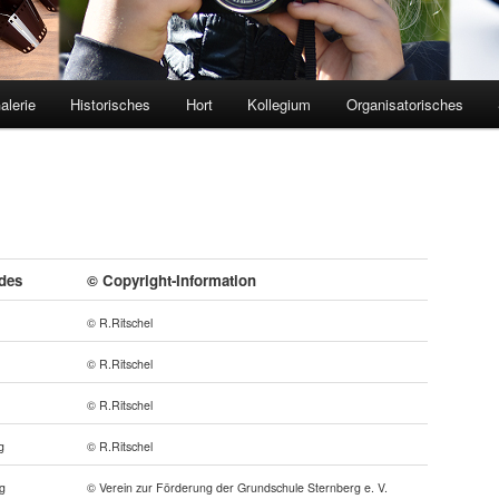
alerie
Historisches
Hort
Kollegium
Organisatorisches
des
© Copyright-Information
© R.Ritschel
© R.Ritschel
© R.Ritschel
g
© R.Ritschel
g
© Verein zur Förderung der Grundschule Sternberg e. V.