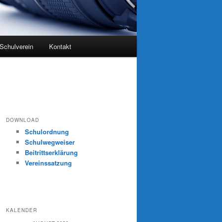
Schulverein
Kontakt
DOWNLOAD
Schulordnung
Schulwegweiser
Beitrittserklärung
Vereinssatzung
KALENDER