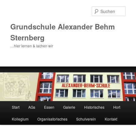
Zum
Inhalt
Such
wechseln
Grundschule Alexander Behm
Sternberg
…hier lernen & lachen wir
Hauptmenü
Start
AGs
Essen
Galerie
Historisches
Hort
Kollegium
Organisatorisches
Schulverein
Kontakt